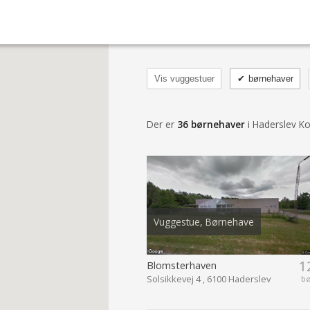
Vis vuggestuer
✔
børnehaver
Der er
36 børnehaver
i Haderslev 
Vuggestue, Børnehave
1
Blomsterhaven
Solsikkevej 4 , 6100 Haderslev
b