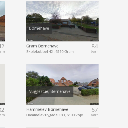
Børnehave
42
84
Gram Børnehave
Skolekobbel 42 , 6510 Gram
ørn
børn
Vuggestue, Børnehave
82
67
Hammelev Børnehave
Hammelev Bygade 18B, 6500 Vojens
ørn
børn