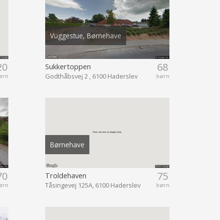
Vuggestue, Børnehave
20
68
Sukkertoppen
Godthåbsvej 2 , 6100 Haderslev
ørn
børn
Børnehave
70
75
Troldehaven
Tåsingevej 125A, 6100 Haderslev
ørn
børn