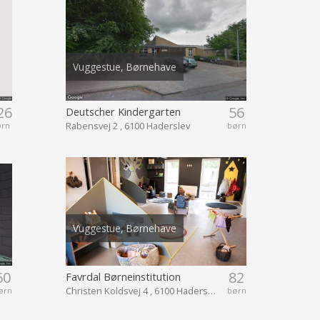
Vuggestue, Børnehave
26
56
Deutscher Kindergarten
Rabensvej 2 , 6100 Haderslev
ørn
børn
Vuggestue, Børnehave
60
82
Favrdal Børneinstitution
Christen Koldsvej 4 , 6100 Haderslev
ørn
børn