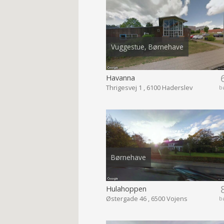
Vuggestue, Børnehave
Havanna
Thrigesvej 1 , 6100 Haderslev
b
Børnehave
Hulahoppen
Østergade 46 , 6500 Vojens
b