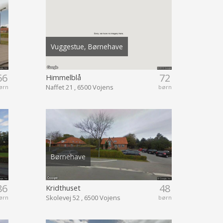
Vuggestue, Børnehave
66
72
Himmelblå
Naffet 21 , 6500 Vojens
ørn
børn
Børnehave
86
48
Kridthuset
Skolevej 52 , 6500 Vojens
ørn
børn