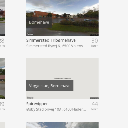
Børnehave
28
30
Simmersted Fribørnehave
Simmersted Byvej 6 , 6500 Vojens
ørn
børn
Vuggestue, Børnehave
99
44
Spirevippen
Øsby Stadionvej 103 , 6100 Haderslev
ørn
børn