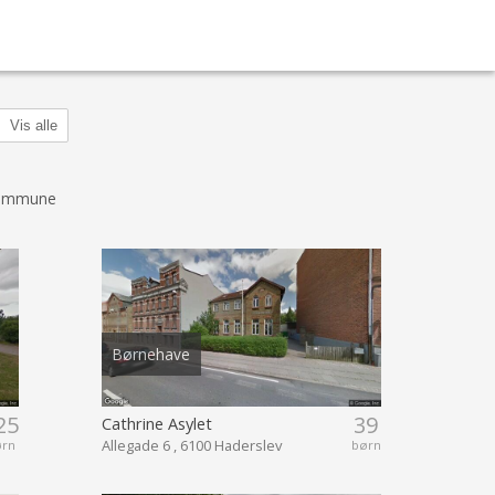
Vis alle
Kommune
Børnehave
25
39
Cathrine Asylet
Allegade 6 , 6100 Haderslev
ørn
børn