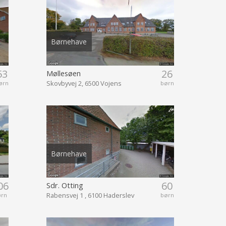
Børnehave
53
26
Møllesøen
Skovbyvej 2, 6500 Vojens
ørn
børn
Børnehave
06
60
Sdr. Otting
Rabensvej 1 , 6100 Haderslev
ørn
børn