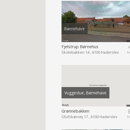
Børnehave
Fjelstrup Børnehus
Skolebakken 14 , 6100 Haderslev
b
Vuggestue, Børnehave
Grønnebakken
Olufskærvej 17 , 6100 Haderslev
b