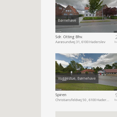
Børnehave
Sdr. Otting Bhv.
Aarøsundvej 31, 6100 Haderslev
b
Vuggestue, Børnehave
Spiren
Christiansfeldvej 50 , 6100 Haderslev
b