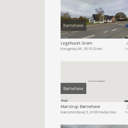
Børnehave
Legehuset Gram
Kongevej 44 , 6510 Gram
b
Børnehave
Marstrup Børnehave
Kærsmindevej 5, 6100 Haderslev
b