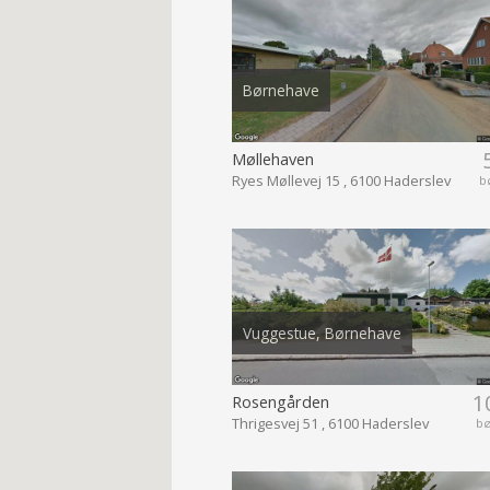
Børnehave
Møllehaven
Ryes Møllevej 15 , 6100 Haderslev
b
Vuggestue, Børnehave
1
Rosengården
Thrigesvej 51 , 6100 Haderslev
b