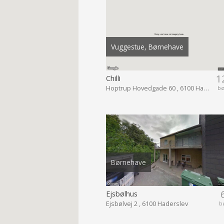
Vuggestue, Børnehave
1
Chilli
Hoptrup Hovedgade 60 , 6100 Haderslev
b
Børnehave
Ejsbølhus
Ejsbølvej 2 , 6100 Haderslev
b