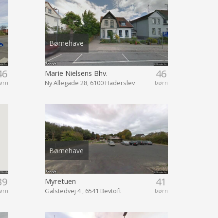
Børnehave
46
46
Marie Nielsens Bhv.
Ny Allegade 28, 6100 Haderslev
ørn
børn
Børnehave
39
41
Myretuen
Galstedvej 4 , 6541 Bevtoft
ørn
børn