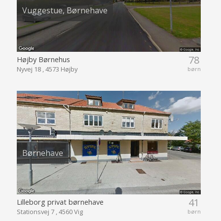
Vuggestue, Børnehave
78
Højby Børnehus
Nyvej 18 , 4573 Højby
børn
Børnehave
41
Lilleborg privat børnehave
Stationsvej 7 , 4560 Vig
børn