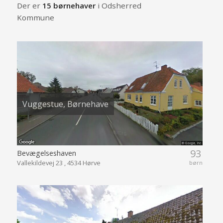
Der er
15 børnehaver
i Odsherred
Kommune
Vuggestue, Børnehave
93
Bevægelseshaven
Vallekildevej 23 , 4534 Hørve
børn