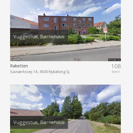
Vuggestue, Børnehave
108
Raketten
Savværksvej 1A, 4500 Nykøbing Sj
børn
Vuggestue, Børnehave