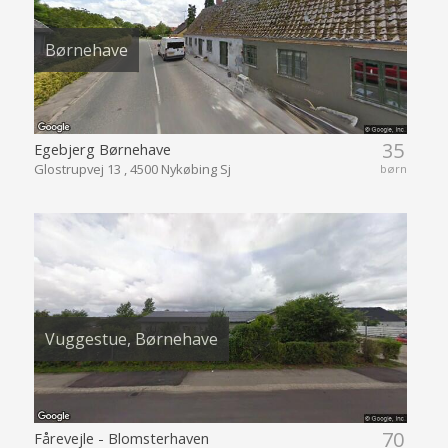
Børnehave
35
Egebjerg Børnehave
Glostrupvej 13 , 4500 Nykøbing Sj
børn
Vuggestue, Børnehave
70
Fårevejle - Blomsterhaven