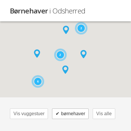
Børnehaver
i Odsherred
2
2
6
Vis vuggestuer
✔
børnehaver
Vis alle