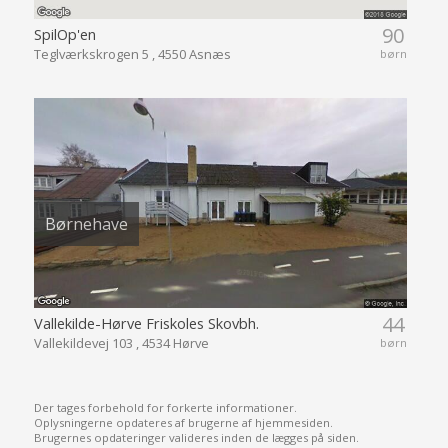
90
SpilOp'en
Teglværkskrogen 5 , 4550 Asnæs
børn
Børnehave
44
Vallekilde-Hørve Friskoles Skovbh.
Vallekildevej 103 , 4534 Hørve
børn
Der tages forbehold for forkerte informationer.
Oplysningerne opdateres af brugerne af hjemmesiden.
Brugernes opdateringer valideres inden de lægges på siden.