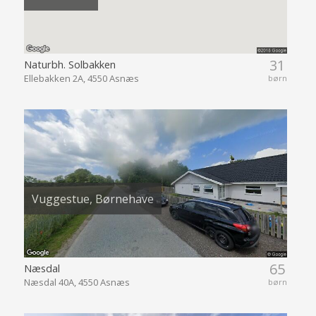
31
Naturbh. Solbakken
Ellebakken 2A, 4550 Asnæs
børn
Vuggestue, Børnehave
65
Næsdal
Næsdal 40A, 4550 Asnæs
børn