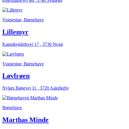
Østermarievej 4B, 3740 Svaneke
Vuggestue, Børnehave
Lillemyr
Kannikegårdsvej 17 , 3730 Nexø
Vuggestue, Børnehave
Løvfrøen
Nylars Bøgevej 11 , 3720 Aakirkeby
Børnehave
Marthas Minde