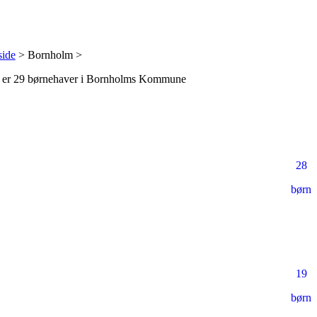
side
> Bornholm >
 er
29 børnehaver
i Bornholms Kommune
28
børn
19
børn