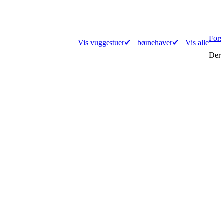
For
Vis vuggestuer
✔
børnehaver
✔
Vis alle
Der