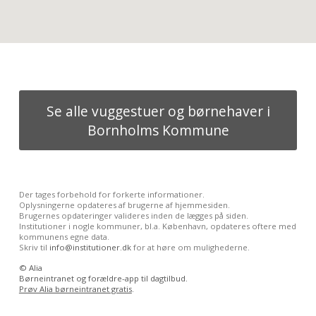
Se alle vuggestuer og børnehaver i
Bornholms Kommune
Der tages forbehold for forkerte informationer.
Oplysningerne opdateres af brugerne af hjemmesiden.
Brugernes opdateringer valideres inden de lægges på siden.
Institutioner i nogle kommuner, bl.a. København, opdateres oftere med
kommunens egne data.
Skriv til
info@institutioner.dk
for at høre om mulighederne.
©
Alia
Børneintranet og forældre-app til dagtilbud.
Prøv Alia børneintranet gratis
.