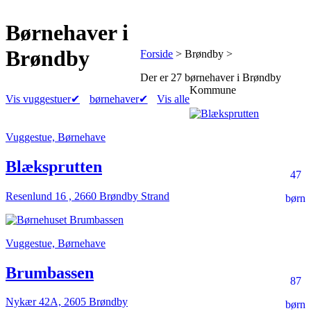
Børnehaver
i
Brøndby
Forside
> Brøndby >
Der er
27 børnehaver
i Brøndby
Kommune
Vis vuggestuer
✔
børnehaver
✔
Vis alle
Vuggestue, Børnehave
Blæksprutten
47
Resenlund 16 , 2660 Brøndby Strand
børn
Vuggestue, Børnehave
Brumbassen
87
Nykær 42A, 2605 Brøndby
børn