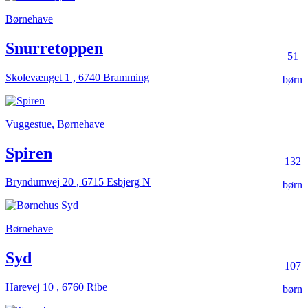
Børnehave
Snurretoppen
51
Skolevænget 1 , 6740 Bramming
børn
Vuggestue, Børnehave
Spiren
132
Bryndumvej 20 , 6715 Esbjerg N
børn
Børnehave
Syd
107
Harevej 10 , 6760 Ribe
børn