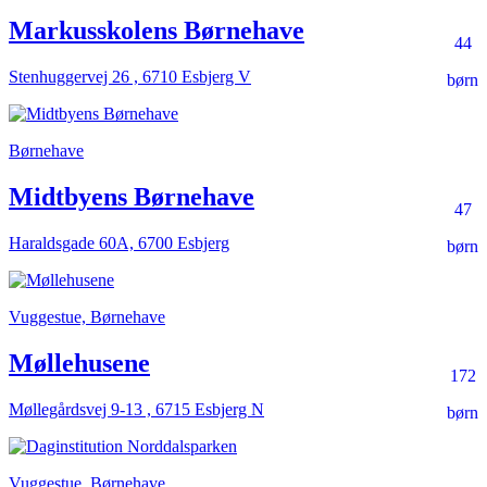
Markusskolens Børnehave
44
Stenhuggervej 26 , 6710 Esbjerg V
børn
Børnehave
Midtbyens Børnehave
47
Haraldsgade 60A, 6700 Esbjerg
børn
Vuggestue, Børnehave
Møllehusene
172
Møllegårdsvej 9-13 , 6715 Esbjerg N
børn
Vuggestue, Børnehave