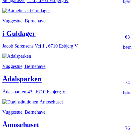
Stengårdsvej 150 , 6705 Esbjerg Ø
børn
Vuggestue, Børnehave
i Guldager
63
Jacob Sørensens Vej 1 , 6710 Esbjerg V
børn
Vuggestue, Børnehave
Ådalsparken
74
Ådalsparken 43 , 6710 Esbjerg V
børn
Vuggestue, Børnehave
Åmosehuset
76