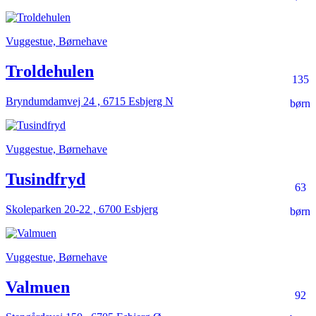
Vuggestue, Børnehave
Troldehulen
135
Bryndumdamvej 24 , 6715 Esbjerg N
børn
Vuggestue, Børnehave
Tusindfryd
63
Skoleparken 20-22 , 6700 Esbjerg
børn
Vuggestue, Børnehave
Valmuen
92