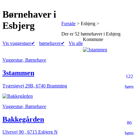
Børnehaver
i
Esbjerg
Forside
> Esbjerg >
Der er
52 børnehaver
i Esbjerg
Kommune
Vis vuggestuer
✔
børnehaver
✔
Vis alle
Vuggestue, Børnehave
3stammen
122
Tværsigvej 29B, 6740 Bramming
børn
Vuggestue, Børnehave
Bakkegården
86
Ulvevej 90 , 6715 Esbjerg N
børn