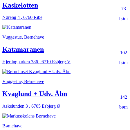
Kaskelotten
73
Nøreng 4 , 6760 Ribe
børn
Vuggestue, Børnehave
Katamaranen
102
Hjertingparken 386 , 6710 Esbjerg V
børn
Vuggestue, Børnehave
Kvaglund + Udv. Åbn
142
Askelunden 3 , 6705 Esbjerg Ø
børn
Børnehave