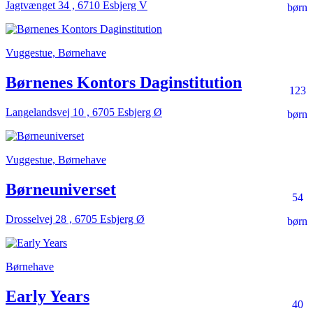
Jagtvænget 34 , 6710 Esbjerg V
børn
Vuggestue, Børnehave
Børnenes Kontors Daginstitution
123
Langelandsvej 10 , 6705 Esbjerg Ø
børn
Vuggestue, Børnehave
Børneuniverset
54
Drosselvej 28 , 6705 Esbjerg Ø
børn
Børnehave
Early Years
40