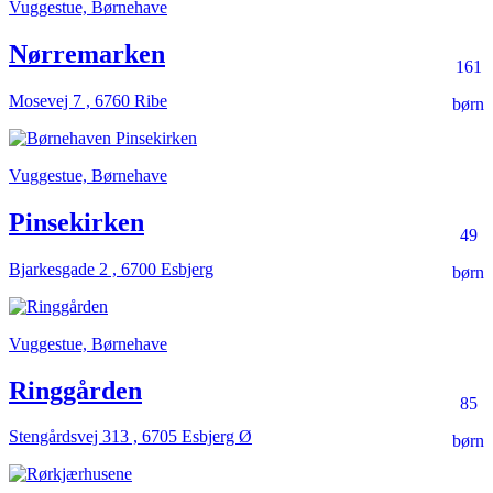
Vuggestue, Børnehave
Nørremarken
161
Mosevej 7 , 6760 Ribe
børn
Vuggestue, Børnehave
Pinsekirken
49
Bjarkesgade 2 , 6700 Esbjerg
børn
Vuggestue, Børnehave
Ringgården
85
Stengårdsvej 313 , 6705 Esbjerg Ø
børn