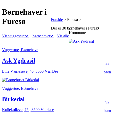
Børnehaver
i
Furesø
Forside
> Furesø >
Der er
30 børnehaver
i Furesø
Kommune
Vis vuggestuer
✔
børnehaver
✔
Vis alle
Vuggestue, Børnehave
Ask Ygdrasil
22
Lille Værløsevej 40, 3500 Værløse
børn
Vuggestue, Børnehave
Birkedal
92
Kollekollevej 75 , 3500 Værløse
børn