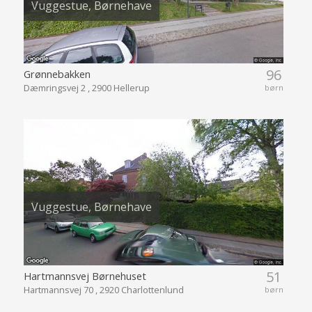
Vuggestue, Børnehave
96
Grønnebakken
Dæmringsvej 2 , 2900 Hellerup
børn
Vuggestue, Børnehave
51
Hartmannsvej Børnehuset
Hartmannsvej 70 , 2920 Charlottenlund
børn