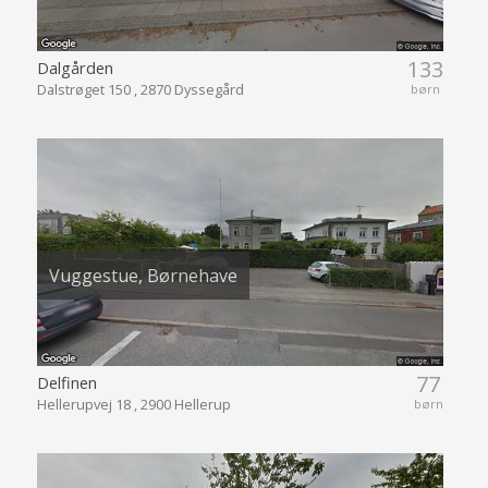
133
Dalgården
Dalstrøget 150 , 2870 Dyssegård
børn
Vuggestue, Børnehave
77
Delfinen
Hellerupvej 18 , 2900 Hellerup
børn