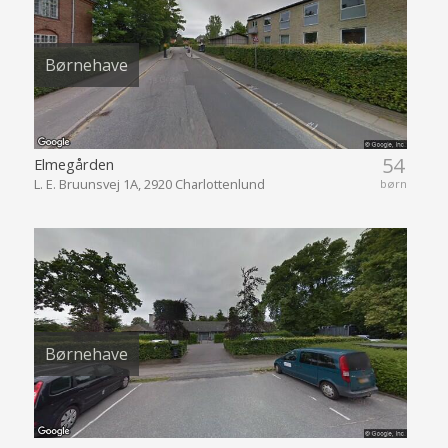
Børnehave
54
Elmegården
L. E. Bruunsvej 1A, 2920 Charlottenlund
børn
Børnehave