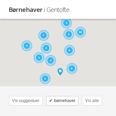
Børnehaver
i Gentofte
2
10
4
7
4
3
9
6
4
8
3
Vis vuggestuer
✔
børnehaver
Vis alle