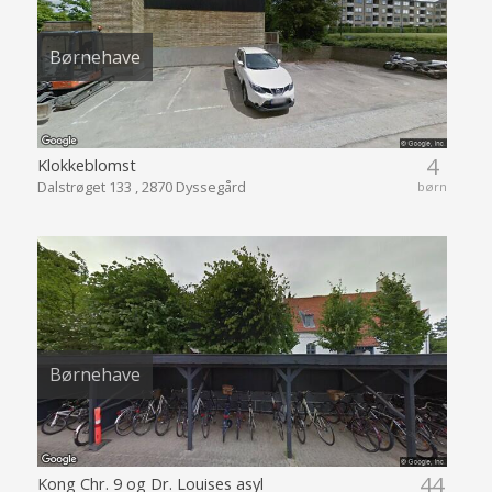
Børnehave
4
Klokkeblomst
Dalstrøget 133 , 2870 Dyssegård
børn
Børnehave
44
Kong Chr. 9 og Dr. Louises asyl