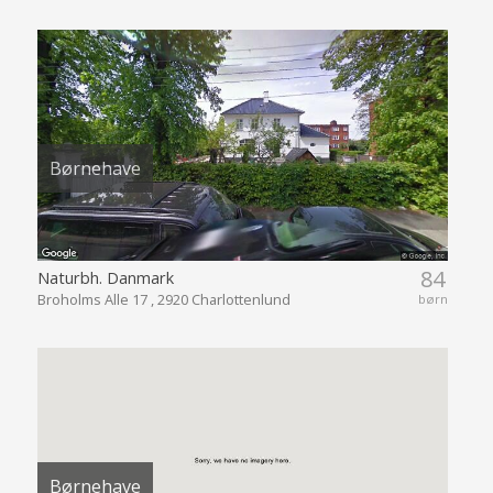
Børnehave
84
Naturbh. Danmark
Broholms Alle 17 , 2920 Charlottenlund
børn
Børnehave