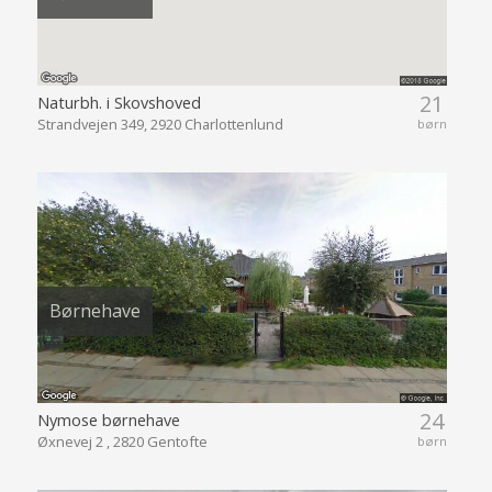
21
Naturbh. i Skovshoved
Strandvejen 349, 2920 Charlottenlund
børn
Børnehave
24
Nymose børnehave
Øxnevej 2 , 2820 Gentofte
børn