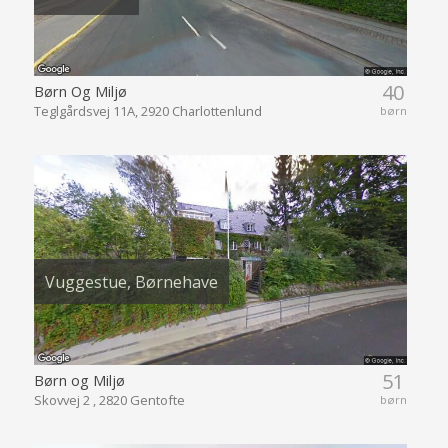
40
Børn Og Miljø
Teglgårdsvej 11A, 2920 Charlottenlund
børn
Vuggestue, Børnehave
51
Børn og Miljø
Skovvej 2 , 2820 Gentofte
børn