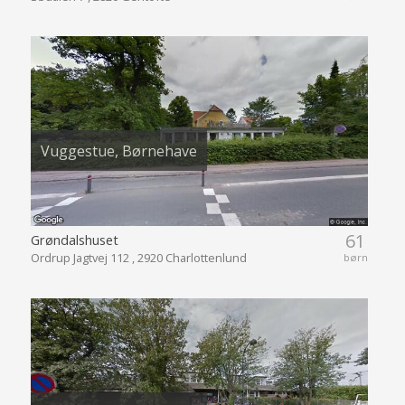
Vuggestue, Børnehave
61
Grøndalshuset
Ordrup Jagtvej 112 , 2920 Charlottenlund
børn