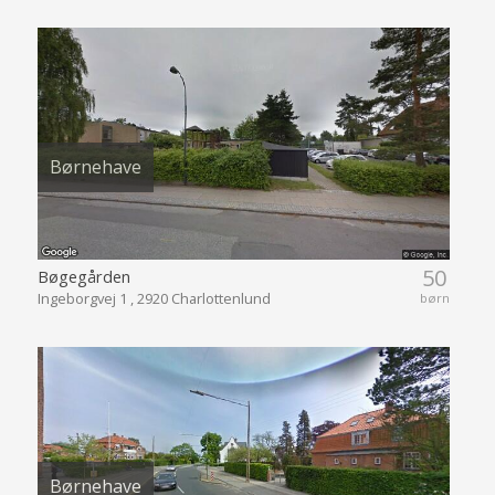
Børnehave
50
Bøgegården
Ingeborgvej 1 , 2920 Charlottenlund
børn
Børnehave