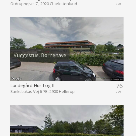
Ordruphøjvej 7 , 2920 Charlottenlund
børn
Vuggestue, Børnehave
76
Lundegård Hus I og II
Sankt Lukas Vej 6-7B, 2900 Hellerup
børn