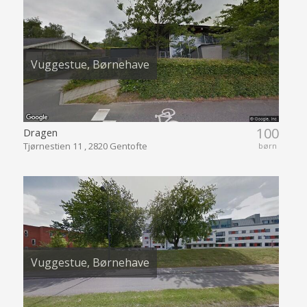
Vuggestue, Børnehave
100
Dragen
Tjørnestien 11 , 2820 Gentofte
børn
Vuggestue, Børnehave