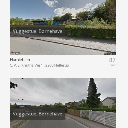
Vuggestue, Børnehave
87
Humlebien
C. V. E. Knuths Vej 1 , 2900 Hellerup
børn
Vuggestue, Børnehave