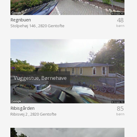
48
Regnbuen
Stolpehøj 146 , 2820 Gentofte
børn
Vuggestue, Børnehave
85
Ribisgården
Ribisvej 2 , 2820 Gentofte
børn