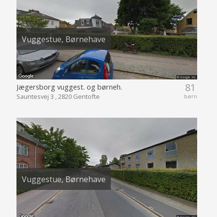
Vuggestue, Børnehave
81
Jægersborg vuggest. og børneh.
Sauntesvej 3 , 2820 Gentofte
børn
Vuggestue, Børnehave