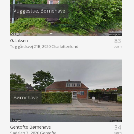
Vuggestue, Børnehave
83
Galaksen
Teglgårdsvej 21B, 2920 Charlottenlund
børn
Børnehave
34
Gentofte Børnehave
Sødalen 7 , 2820 Gentofte
børn