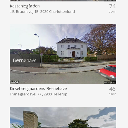
74
Kastaniegården
L.E. Bruunsvej 1B, 2920 Charlottenlund
børn
Børnehave
46
Kirsebærgaardens Børnehave
Tranegaardsvej 77 , 2900 Hellerup
børn