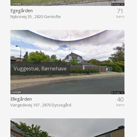
71
Egegården
Nybrovej 35 , 2820 Gentofte
børn
Vuggestue, Børnehave
40
Ellegården
Vangedevej 197 , 2870 Dyssegård
børn