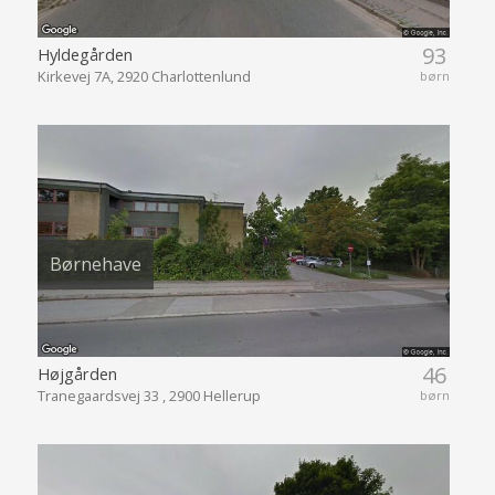
93
Hyldegården
Kirkevej 7A, 2920 Charlottenlund
børn
Børnehave
46
Højgården
Tranegaardsvej 33 , 2900 Hellerup
børn