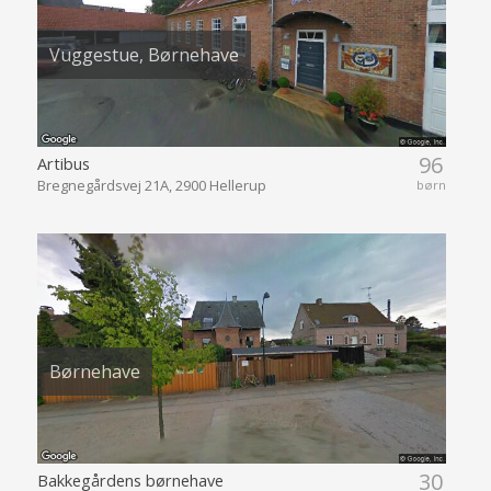
Vuggestue, Børnehave
96
Artibus
Bregnegårdsvej 21A, 2900 Hellerup
børn
Børnehave
30
Bakkegårdens børnehave