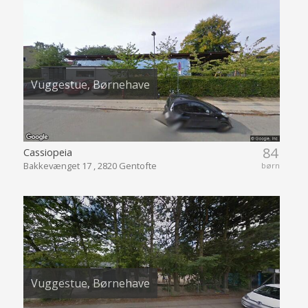
Vuggestue, Børnehave
84
Cassiopeia
Bakkevænget 17 , 2820 Gentofte
børn
Vuggestue, Børnehave