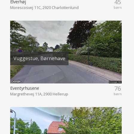
45
Elverhøj
Morescosvej 11C, 2920 Charlottenlund
børn
Vuggestue, Børnehave
76
Eventyrhusene
Margrethevej 11A, 2900 Hellerup
børn