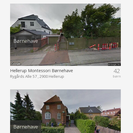
Børnehave
42
Hellerup Montessori Børnehave
Rygårds Alle 57 , 2900 Hellerup
børn
Børnehave