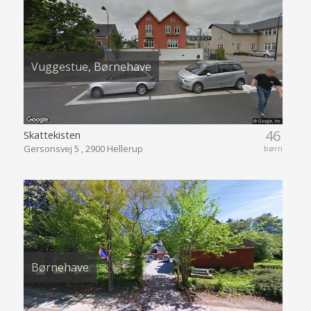
Vuggestue, Børnehave
46
Skattekisten
Gersonsvej 5 , 2900 Hellerup
børn
Børnehave