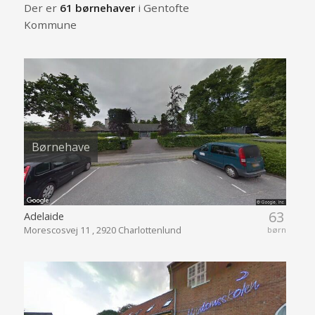
Der er
61 børnehaver
i Gentofte
Kommune
Børnehave
63
Adelaide
Morescosvej 11 , 2920 Charlottenlund
børn