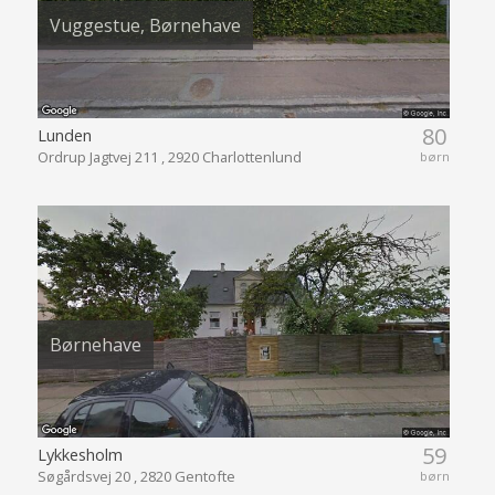
Vuggestue, Børnehave
80
Lunden
Ordrup Jagtvej 211 , 2920 Charlottenlund
børn
Børnehave
59
Lykkesholm
Søgårdsvej 20 , 2820 Gentofte
børn