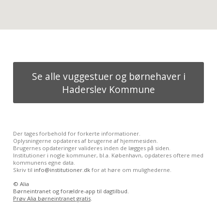
Se alle vuggestuer og børnehaver i
Haderslev Kommune
Der tages forbehold for forkerte informationer.
Oplysningerne opdateres af brugerne af hjemmesiden.
Brugernes opdateringer valideres inden de lægges på siden.
Institutioner i nogle kommuner, bl.a. København, opdateres oftere med
kommunens egne data.
Skriv til
info@institutioner.dk
for at høre om mulighederne.
©
Alia
Børneintranet og forældre-app til dagtilbud.
Prøv Alia børneintranet gratis
.