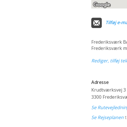
Tilføj e-ma
Frederiksværk B
Frederiksværk me
Rediger, tilføj t
Adresse
Krudtværksvej 3
3300 Frederiksv
Se Rutevejledni
Se Rejseplanen
t