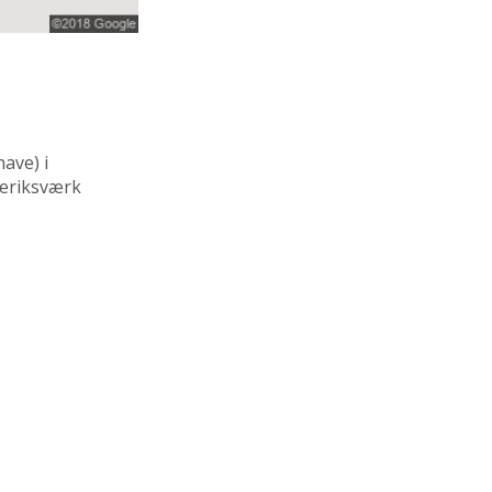
have)
i
deriksværk