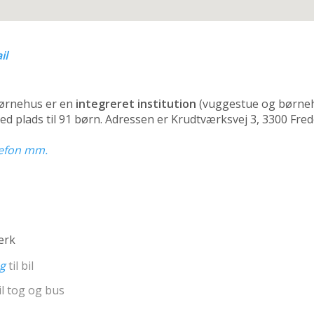
il
ørnehus er en
integreret institution
(vuggestue og børne
d plads til 91 børn. Adressen er Krudtværksvej 3, 3300 Fre
elefon mm.
ærk
ng
til bil
il tog og bus