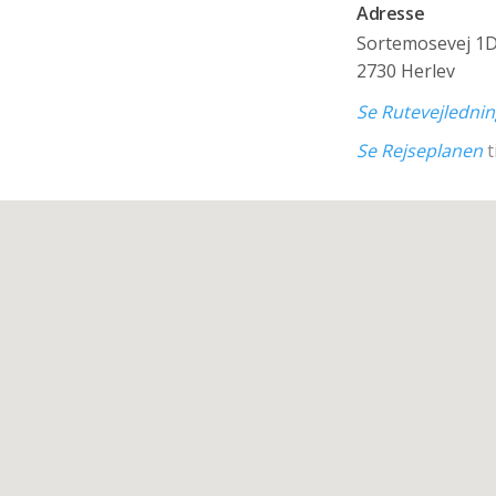
Adresse
Sortemosevej 1
2730 Herlev
Se Rutevejledni
Se Rejseplanen
t