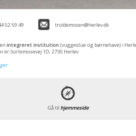
44 52 59 49
troldemosen@herlev.dk
 en
integreret institution
(vuggestue og børnehave)
i Herl
n er Sortemosevej 1D, 2730 Herlev
nger
Gå til
hjemmeside