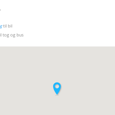
D
ng
til bil
il tog og bus