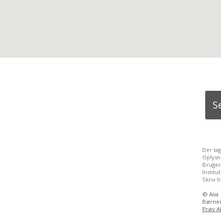
S
Der ta
Oplysn
Bruger
Instit
Skriv t
©
Alia
Børnei
Prøv Al