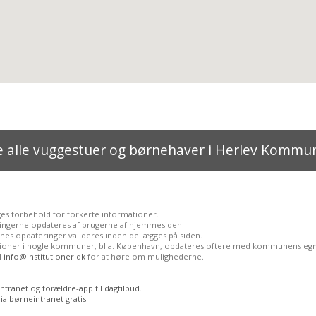
e alle vuggestuer og børnehaver i Herlev Kommu
ges forbehold for forkerte informationer.
ingerne opdateres af brugerne af hjemmesiden.
nes opdateringer valideres inden de lægges på siden.
utioner i nogle kommuner, bl.a. København, opdateres oftere med kommunens egn
il
info@institutioner.dk
for at høre om mulighederne.
ntranet og forældre-app til dagtilbud.
ia børneintranet gratis
.