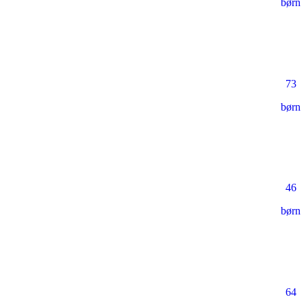
børn
73
børn
46
børn
64