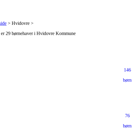
side
> Hvidovre >
 er
29 børnehaver
i Hvidovre Kommune
146
børn
76
børn