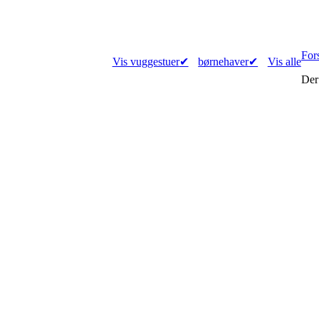
For
Vis vuggestuer
✔
børnehaver
✔
Vis alle
Der