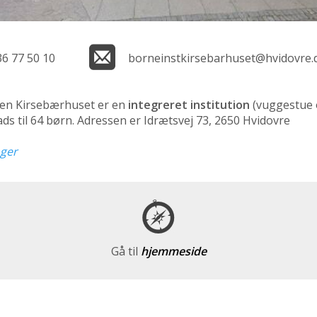
36 77 50 10
borneinstkirsebarhuset@hvidovre.
nen Kirsebærhuset er en
integreret institution
(vuggestue 
ds til 64 børn. Adressen er Idrætsvej 73, 2650 Hvidovre
nger
Gå til
hjemmeside