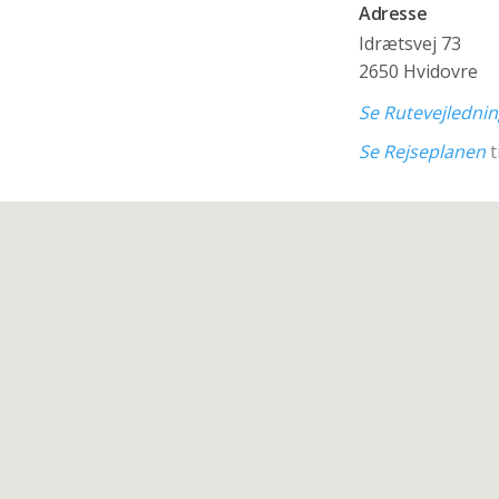
Adresse
Idrætsvej 73
2650 Hvidovre
Se Rutevejledni
Se Rejseplanen
t