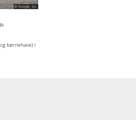
dk
og børnehave)
i