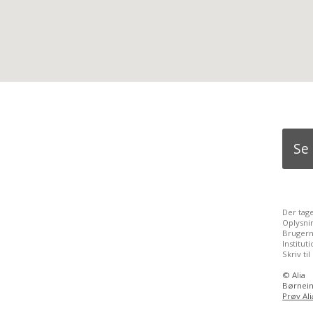
Se
Der tag
Oplysni
Brugern
Institu
Skriv til
©
Alia
Børneint
Prøv Ali