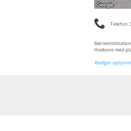
Telefon: 
Børneinstitutio
Hvidovre med pla
Rediger oplysni