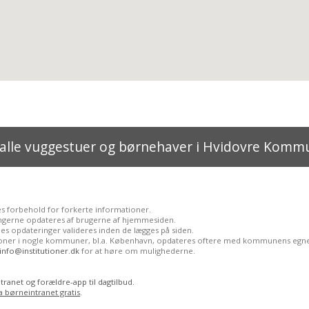
 alle vuggestuer og børnehaver i Hvidovre Komm
es forbehold for forkerte informationer.
ngerne opdateres af brugerne af hjemmesiden.
es opdateringer valideres inden de lægges på siden.
tioner i nogle kommuner, bl.a. København, opdateres oftere med kommunens egne
info@institutioner.dk
for at høre om mulighederne.
ranet og forældre-app til dagtilbud.
a børneintranet gratis
.