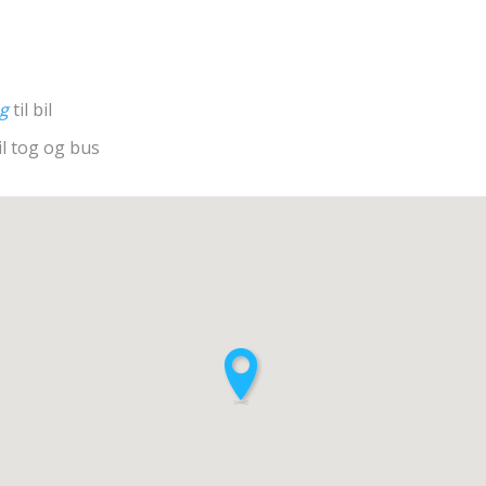
ng
til bil
il tog og bus