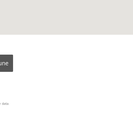
une
 data.