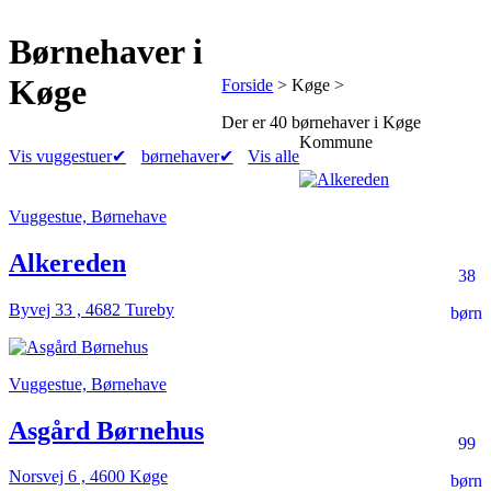
Børnehaver
i
Køge
Forside
> Køge >
Der er
40 børnehaver
i Køge
Kommune
Vis vuggestuer
✔
børnehaver
✔
Vis alle
Vuggestue, Børnehave
Alkereden
38
Byvej 33 , 4682 Tureby
børn
Vuggestue, Børnehave
Asgård Børnehus
99
Norsvej 6 , 4600 Køge
børn