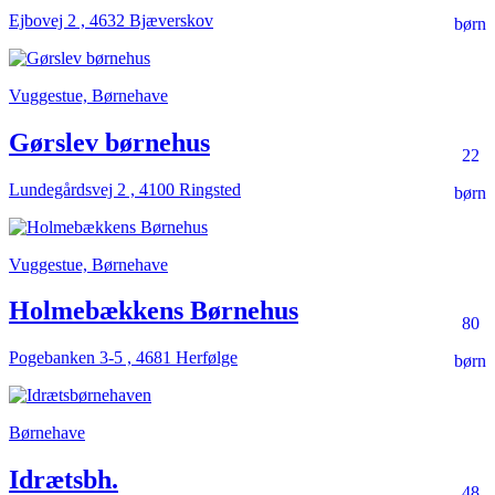
Ejbovej 2 , 4632 Bjæverskov
børn
Vuggestue, Børnehave
Gørslev børnehus
22
Lundegårdsvej 2 , 4100 Ringsted
børn
Vuggestue, Børnehave
Holmebækkens Børnehus
80
Pogebanken 3-5 , 4681 Herfølge
børn
Børnehave
Idrætsbh.
48