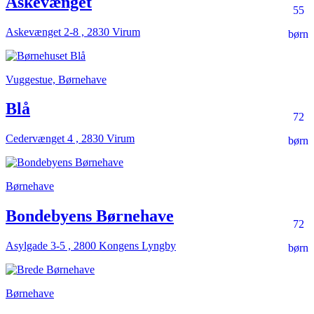
Askevænget
55
Askevænget 2-8 , 2830 Virum
børn
Vuggestue, Børnehave
Blå
72
Cedervænget 4 , 2830 Virum
børn
Børnehave
Bondebyens Børnehave
72
Asylgade 3-5 , 2800 Kongens Lyngby
børn
Børnehave