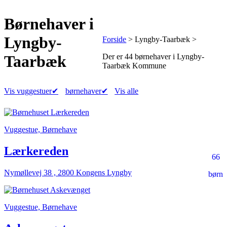
Børnehaver
i
Lyngby-
Forside
> Lyngby-Taarbæk >
Der er
44 børnehaver
i Lyngby-
Taarbæk
Taarbæk Kommune
Vis vuggestuer
✔
børnehaver
✔
Vis alle
Vuggestue, Børnehave
Lærkereden
66
Nymøllevej 38 , 2800 Kongens Lyngby
børn
Vuggestue, Børnehave