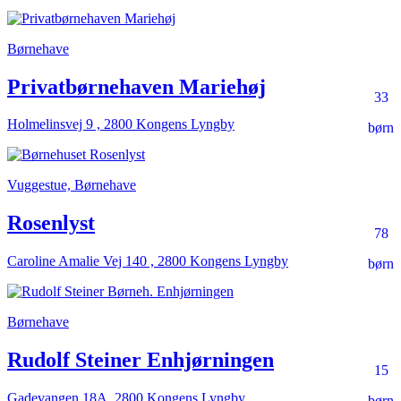
Børnehave
Privatbørnehaven Mariehøj
33
Holmelinsvej 9 , 2800 Kongens Lyngby
børn
Vuggestue, Børnehave
Rosenlyst
78
Caroline Amalie Vej 140 , 2800 Kongens Lyngby
børn
Børnehave
Rudolf Steiner Enhjørningen
15
Gadevangen 18A, 2800 Kongens Lyngby
børn