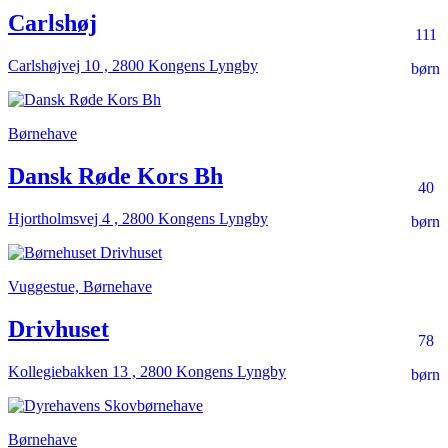
Carlshøj
111
Carlshøjvej 10 , 2800 Kongens Lyngby
børn
Børnehave
Dansk Røde Kors Bh
40
Hjortholmsvej 4 , 2800 Kongens Lyngby
børn
Vuggestue, Børnehave
Drivhuset
78
Kollegiebakken 13 , 2800 Kongens Lyngby
børn
Børnehave