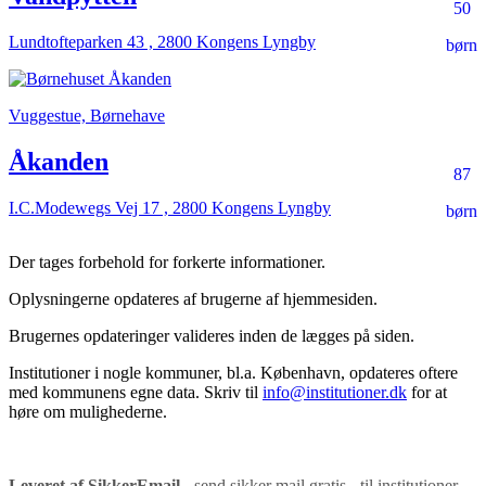
50
Lundtofteparken 43 , 2800 Kongens Lyngby
børn
Vuggestue, Børnehave
Åkanden
87
I.C.Modewegs Vej 17 , 2800 Kongens Lyngby
børn
Der tages forbehold for forkerte informationer.
Oplysningerne opdateres af brugerne af hjemmesiden.
Brugernes opdateringer valideres inden de lægges på siden.
Institutioner i nogle kommuner, bl.a. København, opdateres oftere
med kommunens egne data. Skriv til
info@institutioner.dk
for at
høre om mulighederne.
Leveret af SikkerEmail
- send sikker mail gratis - til institutioner,