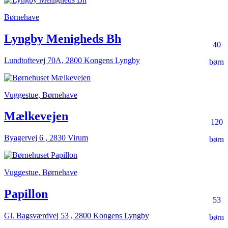
Børnehave
Lyngby Menigheds Bh
40
Lundtoftevej 70A, 2800 Kongens Lyngby
børn
Vuggestue, Børnehave
Mælkevejen
120
Byagervej 6 , 2830 Virum
børn
Vuggestue, Børnehave
Papillon
53
Gl. Bagsværdvej 53 , 2800 Kongens Lyngby
børn