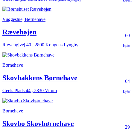
Vuggestue, Børnehave
Rævehøjen
60
Rævehøjvej 40 , 2800 Kongens Lyngby
børn
Børnehave
Skovbakkens Børnehave
64
Geels Plads 44 , 2830 Virum
børn
Børnehave
Skovbo Skovbørnehave
29